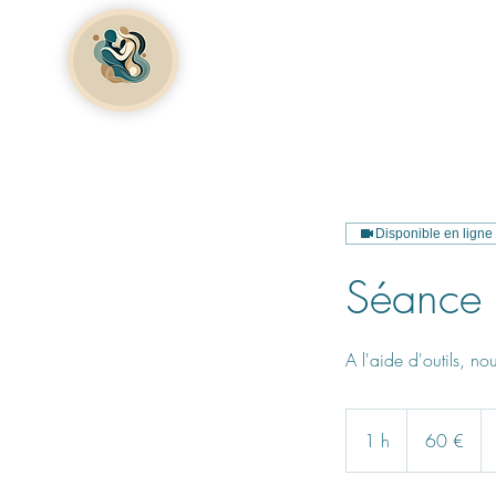
Accueil
A propos
Disponible en ligne
Séance 
A l'aide d'outils, n
60
euros
1 h
1
60 €