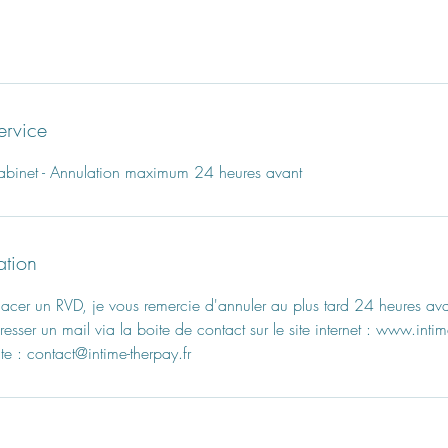
ervice
cabinet - Annulation maximum 24 heures avant
ation
acer un RVD, je vous remercie d'annuler au plus tard 24 heures ava
dresser un mail via la boite de contact sur le site internet : www.inti
te : contact@intime-therpay.fr