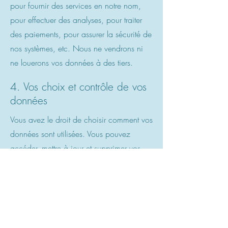
pour fournir des services en notre nom,
pour effectuer des analyses, pour traiter
des paiements, pour assurer la sécurité de
nos systèmes, etc. Nous ne vendrons ni
ne louerons vos données à des tiers.
4. Vos choix et contrôle de vos
données
Vous avez le droit de choisir comment vos
données sont utilisées. Vous pouvez
accéder, mettre à jour et supprimer vos
informations personnelles en vous
connectant à votre compte. Vous pouvez
également choisir de ne pas recevoir de
communications marketing de notre part.
Pour en savoir plus sur la manière de